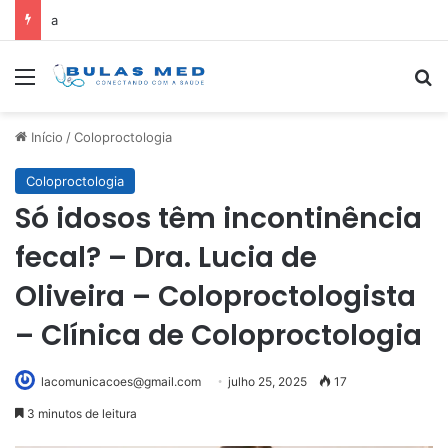
a
Menu
Pr
Início
/
Coloproctologia
Coloproctologia
Só idosos têm incontinência
fecal? – Dra. Lucia de
Oliveira – Coloproctologista
– Clínica de Coloproctologia
lacomunicacoes@gmail.com
julho 25, 2025
17
3 minutos de leitura