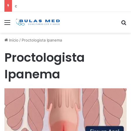
c
Menu
Pr
Início
/
Proctologista Ipanema
Proctologista
Ipanema