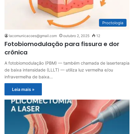
Proctologia
lacomunicacoes@gmail.com
outubro 2, 2025
12
Fotobiomodulação para fissura e dor
crônica
A fotobiomodulação (PBM) — também chamada de laserterapia
de baixa intensidade (LLLT) — utiliza luz vermelha e/ou
infravermelha de baixa…
Leia mais »