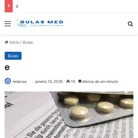
d
Menu
Pr
Início
/
Bulas
Bulas
e
redacao
janeiro 19, 2026
19
Menos de um minuto