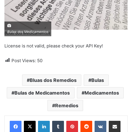
Bulas dos Medicamentos
Bulas dos Medicamentos
License is not valid, please check your API Key!
Post Views:
50
Bluas dos Remedios
Bulas
Bulas de Medicamentos
Medicamentos
Remedios
Linkedin
Tumblr
Pinterest
Reddit
VK
Compartilhar via e-mail