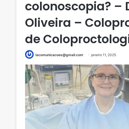
colonoscopia? – D
Oliveira – Colopr
de Coloproctolog
lacomunicacoes@gmail.com
janeiro 11, 2025