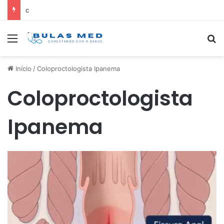
c
Menu
Pr
Início
/
Coloproctologista Ipanema
Coloproctologista
Ipanema