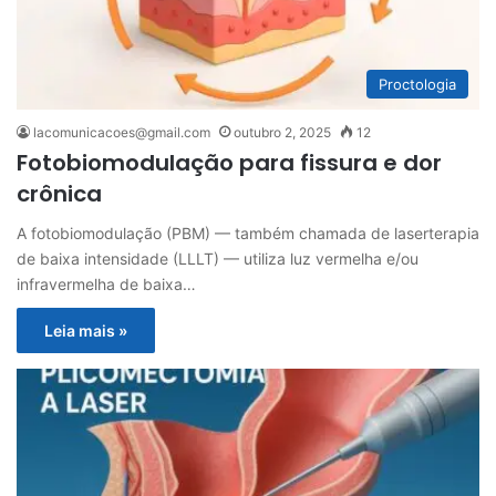
Proctologia
lacomunicacoes@gmail.com
outubro 2, 2025
12
Fotobiomodulação para fissura e dor
crônica
A fotobiomodulação (PBM) — também chamada de laserterapia
de baixa intensidade (LLLT) — utiliza luz vermelha e/ou
infravermelha de baixa…
Leia mais »