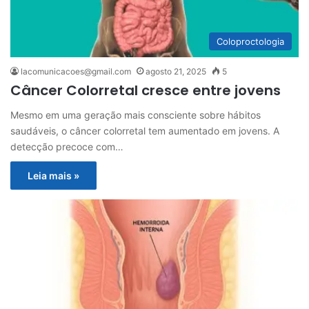
Coloproctologia
lacomunicacoes@gmail.com
agosto 21, 2025
5
Câncer Colorretal cresce entre jovens
Mesmo em uma geração mais consciente sobre hábitos
saudáveis, o câncer colorretal tem aumentado em jovens. A
detecção precoce com…
Leia mais »