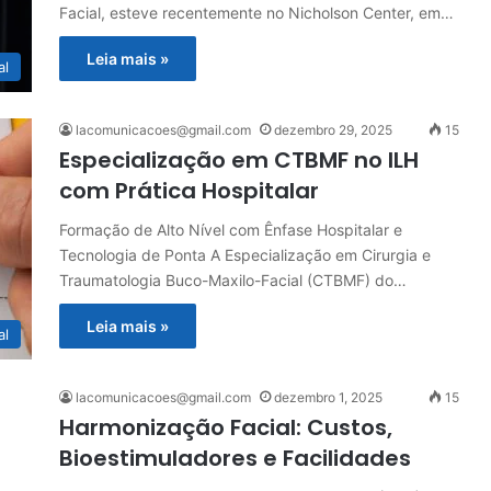
Facial, esteve recentemente no Nicholson Center, em…
Leia mais »
al
lacomunicacoes@gmail.com
dezembro 29, 2025
15
Especialização em CTBMF no ILH
com Prática Hospitalar
Formação de Alto Nível com Ênfase Hospitalar e
Tecnologia de Ponta A Especialização em Cirurgia e
Traumatologia Buco-Maxilo-Facial (CTBMF) do…
Leia mais »
al
lacomunicacoes@gmail.com
dezembro 1, 2025
15
Harmonização Facial: Custos,
Bioestimuladores e Facilidades