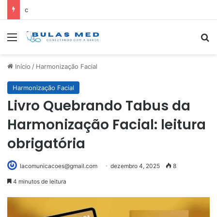
c
Menu
Pr
Início
/
Harmonização Facial
Harmonização Facial
Livro Quebrando Tabus da
Harmonização Facial: leitura
obrigatória
lacomunicacoes@gmail.com
dezembro 4, 2025
8
4 minutos de leitura